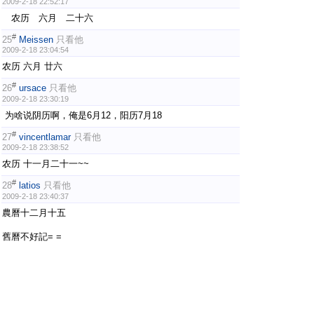
2009-2-18 22:52:17
农历 六月 二十六
#
25
Meissen
只看他
2009-2-18 23:04:54
农历 六月 廿六
#
26
ursace
只看他
2009-2-18 23:30:19
为啥说阴历啊，俺是6月12，阳历7月18
#
27
vincentlamar
只看他
2009-2-18 23:38:52
农历 十一月二十一~~
#
28
latios
只看他
2009-2-18 23:40:37
農曆十二月十五
舊曆不好記= =
#
29
Tans
只看他
2009-2-19 02:12:00
我只知道阳历。。。。不晓得阴历咋，谁帮我换算下。
阳历7月29日