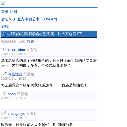
登录
注册
|
论坛
>
★ 魔方中的艺术 (Cube Art)
发帖
|
求1些7阶的花样(新学会心形图案，让大家也看1下）
看296860
回20
收藏
|
|
#
11
kexin_xiao
只看他
2009-1-7 13:45:59
乌木老师给的那个网站很全的，只不过上面字母的涵义要演
示一下才能明白，多看几个公式就弄清楚了
#
12
海底忧蓝
只看他
2009-1-8 14:19:10
怎么感觉这个级别离我好遥远呢~~~~我还是加油吧！
#
13
oooo
只看他
2009-1-8 17:33:30
#
14
zhangleiye
只看他
2009-1-8 19:28:57
很漂亮，只是很多人买不起v7，期待国产7阶