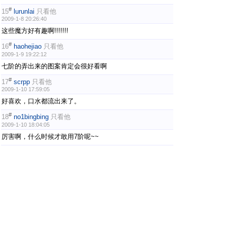
#
15
lurunlai
只看他
2009-1-8 20:26:40
这些魔方好有趣啊!!!!!!!
#
16
haohejiao
只看他
2009-1-9 19:22:12
七阶的弄出来的图案肯定会很好看啊
#
17
scrpp
只看他
2009-1-10 17:59:05
好喜欢，口水都流出来了。
#
18
no1bingbing
只看他
2009-1-10 18:04:05
厉害啊，什么时候才敢用7阶呢~~
#
19
弘傑
只看他
2009-2-24 11:30:29
可惜......我还没有七阶......
#
20
美景
只看他
2009-2-27 16:09:17
7楼的好！我喜欢！支持了！
上一页
1
2
3
下一页