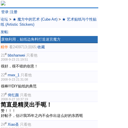
登录
注册
|
论坛
>
★ 魔方中的艺术 (Cube Art)
>
★ 艺术贴纸与个性贴
纸 (Artistic Stickers)
发帖
|
废物利用，贴纸边角料打造迷宫魔方
精华
看2409713
回65
收藏
|
|
#
21
bbshanwei
只看他
2008-9-23 21:19:51
很好，很不错的创意！
#
22
mwx_1
只看他
2008-9-23 21:31:08
很棒!!!DIY贴纸的典范
#
23
倚红颜
只看他
2008-9-27 10:37:19
简直是精灵出手呃！
赞！！！
好帖子，估计我35年之内不会作出这么好的东西呃
#
24
Xiao圣
只看他