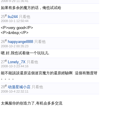
2008-9-29 11:36:41
如果有多余的魔方的话，俺也试试哈
#
25
liu244
只看他
2008-10-1 12:50:44
<P>very good</P>
<P>&nbsp;</P>
#
26
happyangel888
只看他
2008-10-2 00:35:23
嗯.好,我也试着做一个玩玩儿.
#
27
Lonely_7X
只看他
2008-10-3 23:44:16
能不能談談還原這個迷宮魔方的還原經驗啊 這個有難度呀
。。。。
#
28
动漫星城小店
只看他
2008-10-4 22:32:11
太佩服你的创造力了,有机会多多交流
#
29
cloud142
只看他
2008-10-16 14:25:52
“大宝”当润滑济，好用，不贵
<P>“大宝”当润滑济，好用，不贵</P>