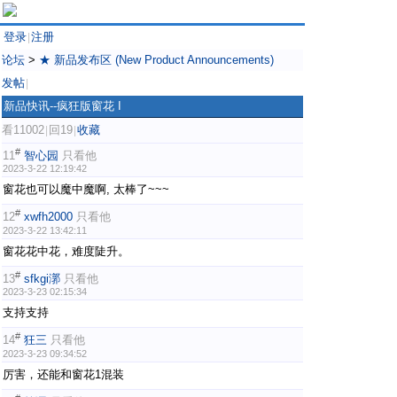
登录
注册
|
论坛
>
★ 新品发布区 (New Product Announcements)
发帖
|
新品快讯--疯狂版窗花 I
看11002
回19
收藏
|
|
#
11
智心园
只看他
2023-3-22 12:19:42
窗花也可以魔中魔啊, 太棒了~~~
#
12
xwfh2000
只看他
2023-3-22 13:42:11
窗花花中花，难度陡升。
#
13
sfkgi漷
只看他
2023-3-23 02:15:34
支持支持
#
14
狂三
只看他
2023-3-23 09:34:52
厉害，还能和窗花1混装