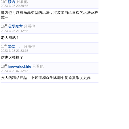
#
15
筱语
只看他
2023-3-23 20:39:36
魔方也可以有乐高类型的玩法，混装出自己喜欢的玩法及样
式～
#
16
我愛魔方
只看他
2023-3-23 21:12:36
老大威武！
#
17
晕晕、、
只看他
2023-3-23 21:33:15
这也太棒棒了
#
18
foreverlucklife
只看他
2023-3-29 07:42:18
强大的精品产品，不知道和双圈比哪个复原复杂度更高
#
19
1234512345
只看他
2026-7-13 14:55:24
请问这款魔方还有望复产吗？
#
20
L08
只看他
2026-7-14 16:09:35
只能说666
上一页
1
2