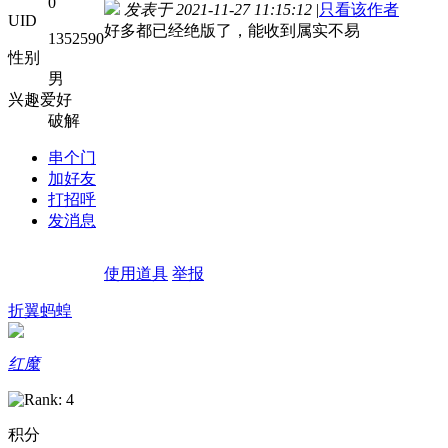
0
发表于 2021-11-27 11:15:12
|
只看该作者
UID
好多都已经绝版了，能收到属实不易
1352590
性别
男
兴趣爱好
破解
串个门
加好友
打招呼
发消息
使用道具
举报
折翼蚂蝗
红魔
积分