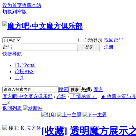
设为首页
收藏本站
切换到窄版
找回密码
自动登录
密码
注册
登录
快捷导航
门户
Portal
论坛
BBS
工具
搜索
热搜:
魔方
搜索
魔方吧·中文魔方俱乐部
›
论坛
›
『 情感篇 』
›
★ 收藏交流与展示 (Bu
1
2
返回列表
楼主:
K_立方体
[收藏]
透明魔方展示之九--