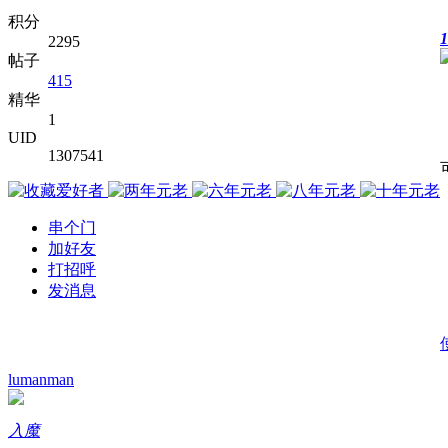
积分
1
2295
帖子
415
精华
1
UID
1307541
串个门
加好友
打招呼
发消息
lumanman
入魔