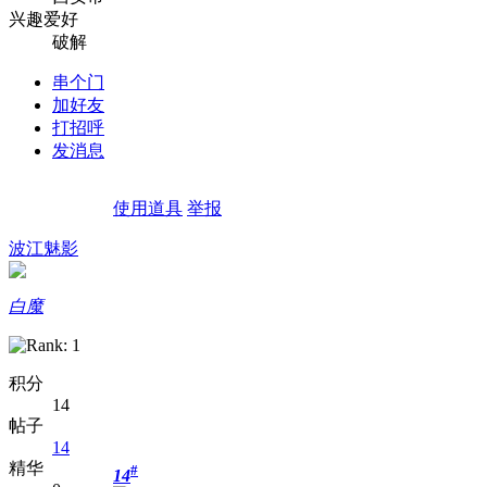
兴趣爱好
破解
串个门
加好友
打招呼
发消息
使用道具
举报
波江魅影
白魔
积分
14
帖子
14
精华
#
14