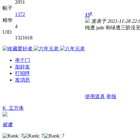
2051
帖子
#
1372
15
精华
发表于 2021-11-28 22:0
4
纯透 jade 和绿透三阶没
UID
1321618
串个门
加好友
打招呼
发消息
使用道具
举报
K_立方体
银魔