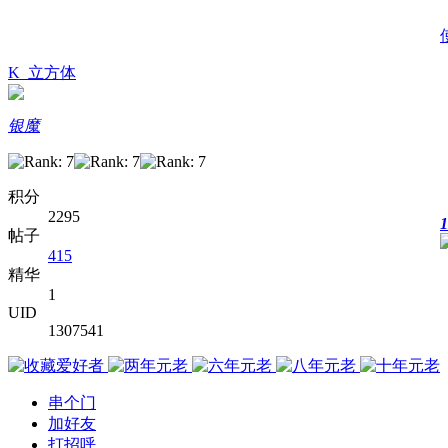
K_立方体
银魔
积分
2295
1
帖子
415
精华
1
UID
1307541
串个门
加好友
打招呼