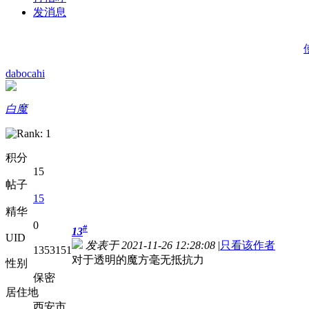
发消息
dabocahi
白魔
积分
15
帖子
15
精华
0
#
13
UID
发表于 2021-11-26 12:28:08
|
只看该作者
1353151
对于透明的魔方毫无抵抗力
性别
保密
居住地
西安市