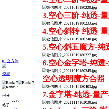
3.空心三阶-纯透-
4.空心斜转-纯透-
5.空心斜五魔方-纯
6.空心金字塔-纯透
K_立方体
银魔
空心透明魔方合照
7.金字塔-纯透-量产
积分
2295
帖子