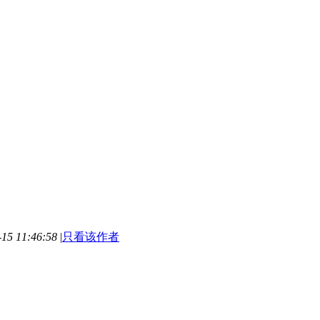
5 11:46:58
|
只看该作者