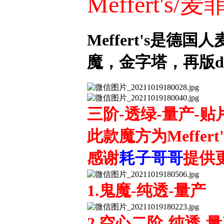
Meffert's/
Meffert's
魔，金字塔，再版do
三阶-透绿-量产-
此款魔方为Meffe
感谢
耗子哥哥
提供
1.鬼魔-纯透-量产
2.空心二阶-纯透-