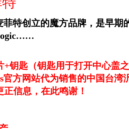
麦菲特
是德国人麦菲特创立的魔方品牌，是
gic……
贴片+钥匙（钥匙用于打开中心盖
rt's官方网站代为销售的中国台
更正信息，在此鸣谢！
量产