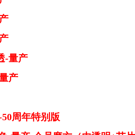
量产
量产
透-量产
-量产
-50周年特别版