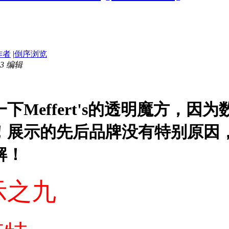
作者
|
倒序浏览
43 编辑
下Meffert's的透明魔方，
！展示的先后品牌没有特别原因
解！
示之九