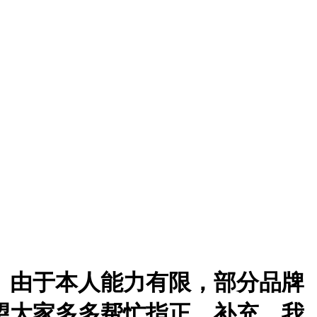
。由于本人能力有限，部分品牌
望大家多多帮忙指正，补充，我