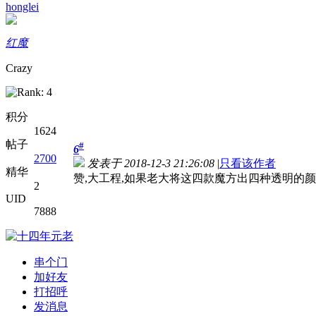
honglei
红魔
Crazy
积分
1624
帖子
#
6
2700
发表于 2018-12-3 21:26:08
|
只看该作者
精华
赞,大工程,如果老大将这四款魔方出四种透明的颜
2
UID
7888
串个门
加好友
打招呼
发消息