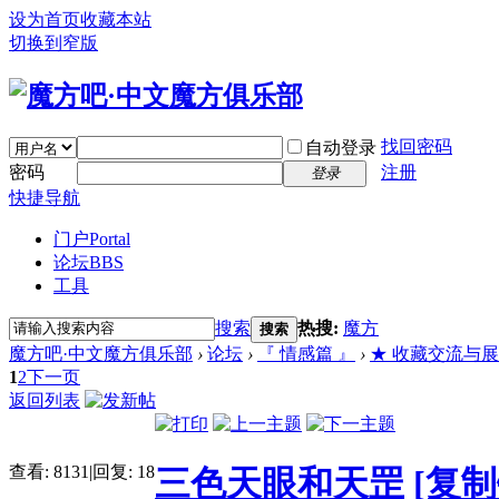
设为首页
收藏本站
切换到窄版
找回密码
自动登录
密码
注册
登录
快捷导航
门户
Portal
论坛
BBS
工具
搜索
热搜:
魔方
搜索
魔方吧·中文魔方俱乐部
›
论坛
›
『 情感篇 』
›
★ 收藏交流与展示 (Bu
1
2
下一页
返回列表
查看:
8131
|
回复:
18
三色天眼和天罡
[复制