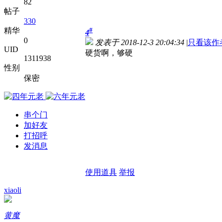
82
帖子
330
精华
#
4
0
发表于 2018-12-3 20:04:34
|
只看该作
UID
硬货啊，够硬
1311938
性别
保密
串个门
加好友
打招呼
发消息
使用道具
举报
xiaoli
黄魔