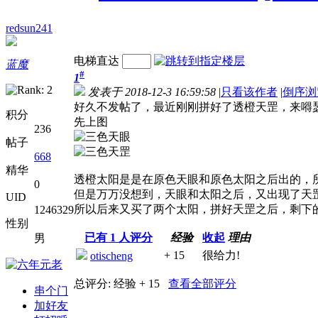
redsun241
电梯直达
蓝魔
#
1
发表于 2018-12-3 16:59:58
|
只看该作者
|
倒序浏
好久不发帖了，最近刚刚拼好了透橙天罡，来嘚
积分
先上图
236
帖子
668
精华
透橙太阳是是在原色天眼和原色太阳之后出的，
0
但是万万没想到，天眼和太阳之后，又出现了天
UID
所以后来又买了两个太阳，拼好天罡之后，剩下
1246329
性别
已有
1
人评分
经验
收起
理由
男
+ 15
很给力!
otischeng
总评分:
经验 + 15
查看全部评分
串个门
加好友