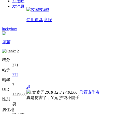
打招呼
发消息
收藏
0
使用道具
举报
luckybox
蓝魔
积分
271
帖子
372
精华
3
#
2
UID
发表于 2018-12-3 17:02:06
|
只看该作者
1329680
真是厉害了，Y兄 拼纯小能手
性别
男
居住地