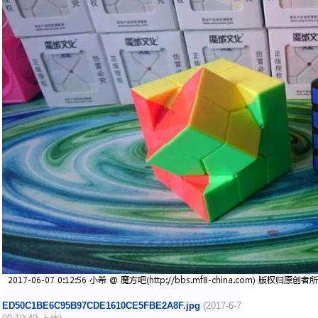
ED50C1BE6C95B97CDE1610CE5FBE2A8F.jpg
(2017-6-7