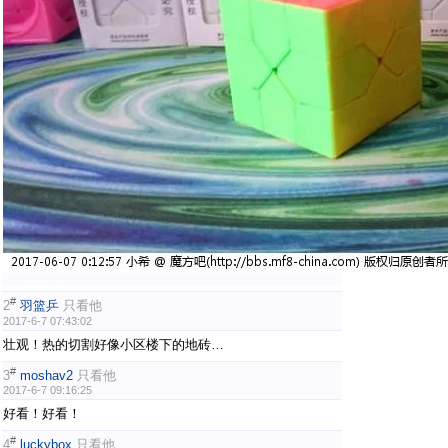
#
2
羽篮乒
只看他
2017-6-7 07:43:02
壮观！热的切割好像小区楼下的地砖…
#
3
moshav2
只看他
2017-6-7 09:16:25
好看！好看！
#
4
luckybox
只看他