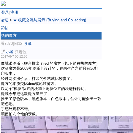
登录
注册
|
论坛
>
★ 收藏交流与展示 (Buying and Collecting)
发帖
|
热的魔方
看7370
回12
收藏
|
|
#
1
小希
只看他
2017-6-7 00:12:56
魔域跟奥斯卡联合推出了redi的魔方（以下简称热的魔方）
这款魔方是2009年奥斯卡设计的，在未生产之前只有3d打
印版本，
经过两次涨价后，打印的价格就比较贵了。
魔方的本质类比dino或彩虹魔方。
以两个“棱块”位置的块加上角块位置的块进行转动。
魔域今年把这款魔方量产了。
推出了彩色版本，黑色版本，白色版本，估计可能会出一款
透色吧。
手感外观都不错。
顺便拍几个他的亲戚。