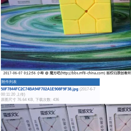
附件列表
50F7844FC2C74BA94F702A1E908F9F38.jpg
(2017-6-7
00:11:20 上传)
原图尺寸 76.64 KB, 下载次数: 436