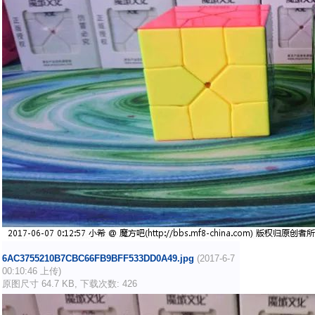
6AC3755210B7CBC66FB9BFF533DD0A49.jpg
(2017-6-7
00:10:46 上传)
原图尺寸 64.7 KB, 下载次数: 426