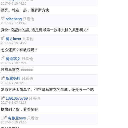
2017-6-7 10:44:10
漂亮。堆在一起，俄罗斯方块
#
5
otischeng
只看他
2017-6-7 17:19:49
真快~沒記錯的話, 這是魔域第一款非六軸的異形魔方~
#
6
魔方lover
只看他
2017-6-7 19:54:22
怎么还原？有教程吗？
#
7
魔道窈女
只看他
2017-6-7 19:57:27
没有马赛克 555555
#
8
折翼蚂蝗
只看他
2017-6-7 20:56:10
复原方法太简单了。但它是马赛克的亲戚，还是收一个吧
#
9
18910675769
只看他
2017-6-8 07:43:17
挺快到了货，看着挺好
#
10
奇趣屋toys
只看他
2017-6-8 10:23:18