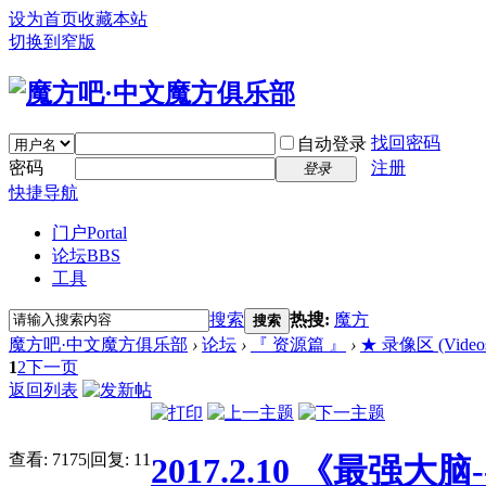
设为首页
收藏本站
切换到窄版
找回密码
自动登录
密码
注册
登录
快捷导航
门户
Portal
论坛
BBS
工具
搜索
热搜:
魔方
搜索
魔方吧·中文魔方俱乐部
›
论坛
›
『 资源篇 』
›
★ 录像区 (Video
1
2
下一页
返回列表
查看:
7175
|
回复:
11
2017.2.10 《最强