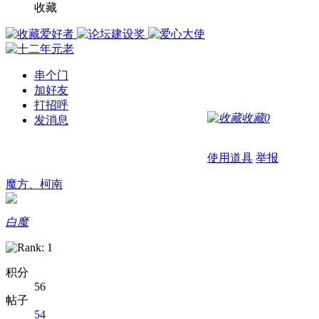
收藏
串个门
加好友
打招呼
收藏
0
发消息
使用道具
举报
魔方、柯南
白魔
积分
56
帖子
54