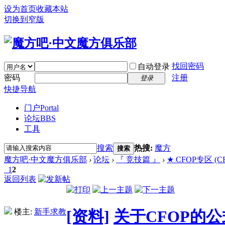
设为首页
收藏本站
切换到窄版
找回密码
自动登录
密码
注册
登录
快捷导航
门户
Portal
论坛
BBS
工具
搜索
热搜:
魔方
搜索
魔方吧·中文魔方俱乐部
›
论坛
›
『 竞技篇 』
›
★ CFOP专区 (CFOP
1
2
返回列表
楼主:
新手求教
[资料]
关于CFOP的公