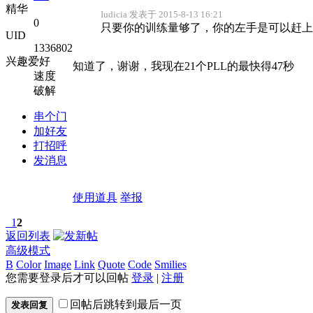
精华
Iudicia 发表于 2015-8-13 16:21
0
只要你的训练量够了，你的左手是可以赶上
UID
1336802
兴趣爱好
知道了，谢谢，我现在21个PLL的最快得47秒
速度
破解
串个门
加好友
打招呼
发消息
使用道具
举报
1
2
返回列表
高级模式
B
Color
Image
Link
Quote
Code
Smilies
您需要登录后才可以回帖
登录
|
注册
回帖后跳转到最后一页
发表回复