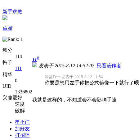
新手求教
白魔
积分
114
#
11
帖子
发表于 2015-8-12 14:52:07
|
只看该作者
111
精华
深蓝Dam 发表于 2015-8-12 11:54
0
你要是想用左手你把公式镜像一下就行了呗
UID
1336802
兴趣爱好
我就是这样的，不知道会不会影响手速
速度
破解
串个门
加好友
打招呼