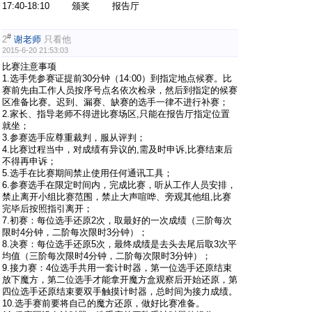
17:40-18:10 颁奖 报告厅
#
2
谢老师
只看他
2015-6-20 21:53:03
比赛注意事项
1.选手凭参赛证提前30分钟（14:00）到指定地点候赛。比
赛前先由工作人员按序号点名依次检录，然后到指定的候赛
区准备比赛。迟到、漏赛、缺赛的选手一律不进行补赛；
2.家长、指导老师不得进比赛场区,只能在报告厅指定位置
就坐；
3.参赛选手应尊重裁判，服从评判；
4.比赛过程当中，对成绩有异议的,需及时申诉,比赛结束后
不得再申诉；
5.选手在比赛期间禁止使用任何通讯工具；
6.参赛选手在限定时间内，完成比赛，听从工作人员安排，
禁止离开小组比赛范围，禁止大声喧哗、旁观其他组,比赛
完毕后按照指引离开；
7.初赛：每位选手还原2次，取最好的一次成绩（三阶每次
限时4分钟，二阶每次限时3分钟）；
8.决赛：每位选手还原5次，最终成绩是去头去尾后取3次平
均值（三阶每次限时4分钟，二阶每次限时3分钟）；
9.接力赛：4位选手共用一套计时器，第一位选手还原结束
放下魔方，第二位选手才能拿开魔方盒观察后开始还原，第
四位选手还原结束要双手触摸计时器，总时间为接力成绩。
10.选手赛前要将自己的魔方还原，做好比赛准备。