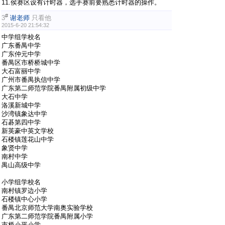
11.侯赛区设有计时器，选手赛前要熟悉计时器的操作。
#
3
谢老师
只看他
2015-6-20 21:54:32
中学组学校名
广东番禺中学
广东仲元中学
番禺区市桥桥城中学
大石富丽中学
广州市番禺执信中学
广东第二师范学院番禺附属初级中学
大石中学
洛溪新城中学
沙湾镇象达中学
石碁第四中学
新英豪中英文学校
石楼镇莲花山中学
象贤中学
南村中学
禺山高级中学
小学组学校名
南村镇罗边小学
石楼镇中心小学
番禺北京师范大学南奥实验学校
广东第二师范学院番禺附属小学
市桥小平小学