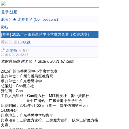
登录
注册
|
论坛
>
★ 比赛专区 (Competitions)
发帖
|
[赛事]
2015广州市番禺区中小学魔方竞赛（欢迎观赛）
看9833
回15
收藏
|
|
#
1
谢老师
只看他
2015-6-20 21:52:17
本帖最后由 谢老师 于 2015-6-20 21:57 编辑
2015广州市番禺区中小学魔方竞赛
主办单位：广州市番禺区教育局
承办单位：广东番禺中学
总策划：Gan魔方社
赞助商：Gan
工作人员组成：Gan魔方社、MIT科技社、番中摄影社、
番中广播站、广东番禺中学学生会
比赛时间：2015年6月22日（周一、端午假期第三天）
14:00开始
比赛地点：广东番禺中学报告厅
比赛项目：二阶魔方速拧、三阶魔方速拧、队际三阶魔方接
力赛。