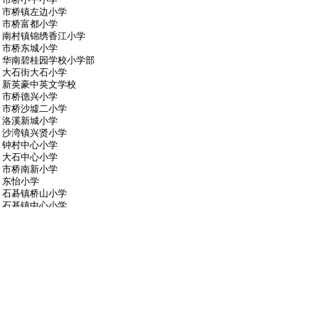
市桥镇左边小学
市桥富都小学
南村镇锦绣香江小学
市桥东城小学
华南碧桂园学校小学部
大石街大石小学
新英豪中英文学校
市桥德兴小学
市桥沙墟二小学
洛溪新城小学
沙湾镇兴贤小学
钟村中心小学
大石中心小学
市桥南新小学
东怡小学
石碁镇桥山小学
石基镇中心小学
市桥实验小学
华师附中番禺小学
傍江东小学
南村镇南华小学
#
4
谢老师
只看他
2015-6-20 21:55:05
参赛学校：41所
参赛人次：495人次