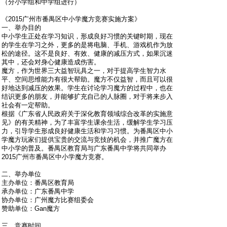
（分小学组和中学组进行）
《2015广州市番禺区中小学魔方竞赛实施方案》
一、举办目的
中小学生正处在学习知识，形成良好习惯的关键时期，现在
的学生在学习之外，更多的是将电脑、手机、游戏机作为放
松的途径。这不是良好、有效、健康的减压方式，如果沉迷
其中，还会对身心健康造成伤害。
魔方，作为世界三大益智玩具之一，对于提高学生智力水
平、空间思维能力有很大帮助。魔方不仅益智，而且可以很
好地达到减压的效果。学生在讨论学习魔方的过程中，也在
结识更多的朋友，并能够扩充自己的人脉圈，对于将来步入
社会有一定帮助。
根据《广东省人民政府关于深化教育领域综合改革的实施意
见》的有关精神，为了丰富学生课余生活，缓解学生学习压
力，引导学生形成良好健康生活和学习习惯。为番禺区中小
学魔方玩家们提供宝贵的交流与竞技的机会，并推广魔方在
中小学的普及。番禺区教育局与广东番禺中学将共同举办
2015广州市番禺区中小学魔方竞赛。
二、举办单位
主办单位：番禺区教育局
承办单位：广东番禺中学
协办单位：广州魔方比赛组委会
赞助单位：Gan魔方
三、竞赛时间