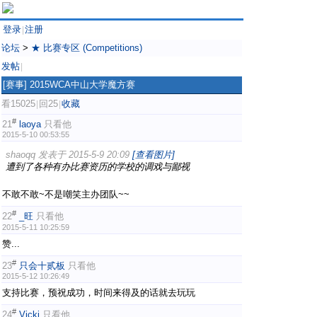
登录
注册
|
论坛
>
★ 比赛专区 (Competitions)
发帖
|
[赛事]
2015WCA中山大学魔方赛
看15025
回25
收藏
|
|
#
21
laoya
只看他
2015-5-10 00:53:55
shaoqq 发表于 2015-5-9 20:09
[查看图片]
遭到了各种有办比赛资历的学校的调戏与鄙视
不敢不敢~不是嘲笑主办团队~~
#
22
_旺
只看他
2015-5-11 10:25:59
赞...
#
23
只会十贰板
只看他
2015-5-12 10:26:49
支持比赛，预祝成功，时间来得及的话就去玩玩
#
24
Vicki
只看他