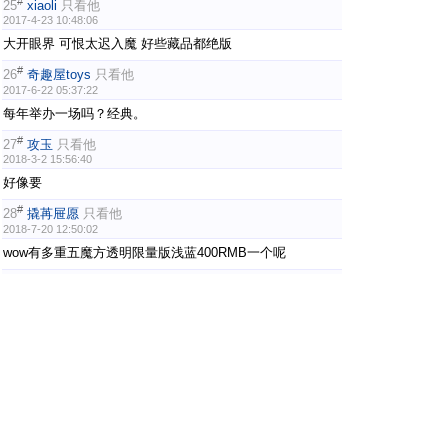
#
25
xiaoli
只看他
2017-4-23 10:48:06
大开眼界 可恨太迟入魔 好些藏品都绝版
#
26
奇趣屋toys
只看他
2017-6-22 05:37:22
每年举办一场吗？经典。
#
27
攻玉
只看他
2018-3-2 15:56:40
好像要
#
28
撬苒屉愿
只看他
2018-7-20 12:50:02
wow有多重五魔方透明限量版浅蓝400RMB一个呢
#
29
vip2018
只看他
2018-12-12 22:45:34
看完又长见识了
#
30
飙车
只看他
2019-8-27 22:01:22
膜拜啊，好后悔没早点入魔
上一页
1
2
3
4
下一页
魔方吧·中文魔方俱乐部