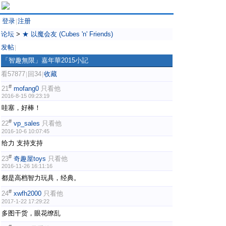
登录
注册
|
论坛
>
★ 以魔会友 (Cubes 'n' Friends)
发帖
|
「智趣無限」嘉年華2015小記
看57877
回34
收藏
|
|
#
21
mofang0
只看他
2016-8-15 09:23:19
哇塞，好棒！
#
22
vp_sales
只看他
2016-10-6 10:07:45
给力 支持支持
#
23
奇趣屋toys
只看他
2016-11-26 16:11:16
都是高档智力玩具，经典。
#
24
xwfh2000
只看他
2017-1-22 17:29:22
多图干货，眼花缭乱