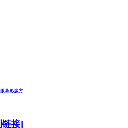
魔眼异形魔方
制链接]