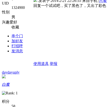
发表于 2014-2-21 22:26:55
来自手机
|
只看
UID
回复一个试试吧，买了黑色了，又出了彩色
1324900
性别
男
兴趣爱好
收藏
串个门
加好友
打招呼
发消息
使用道具
举报
daydayuply
白魔
积分
58