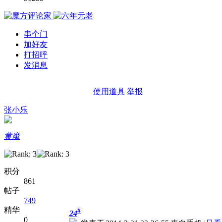
串个门
加好友
打招呼
发消息
使用道具
举报
张小乐
黄魔
积分
861
帖子
749
精华
#
24
0