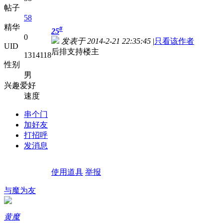
帖子
58
精华
#
25
0
发表于 2014-2-21 22:35:45
|
只看该作者
UID
后排支持楼主
1314118
性别
男
兴趣爱好
速度
串个门
加好友
打招呼
发消息
使用道具
举报
与魔为友
黄魔