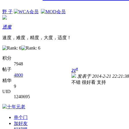
野 子
透魔
速度，难度，精度，大度，适度！
积分
7948
帖子
#
21
4800
发表于 2014-2-21 22:21:38
精华
不错 很好看 支持
9
UID
1240695
串个门
加好友