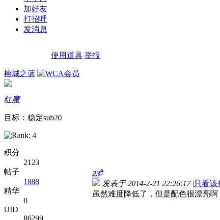
加好友
打招呼
发消息
使用道具
举报
榕城之蓝
红魔
目标：稳定sub20
积分
2123
帖子
#
23
1888
发表于 2014-2-21 22:26:17
|
只看该
精华
虽然难度降低了，但是配色很漂亮啊
0
UID
86299