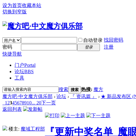
设为首页
收藏本站
切换到窄版
找回密码
自动登录
密码
注册
登录
快捷导航
门户
Portal
论坛
BBS
工具
搜索
热搜:
魔方
搜索
魔方吧·中文魔方俱乐部
›
论坛
›
『 资讯篇 』
›
★ 新品发布区 (New 
1
2
3
4
5
6
7
8
9
10
... 20
下一页
返回列表
楼主:
魔域工程部
『更新中奖名单_魔