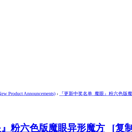
Product Announcements)
›
『更新中奖名单_魔眼』粉六色版
眼』粉六色版魔眼异形魔方
[复