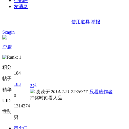
打招呼
发消息
使用道具
举报
Scagin
白魔
积分
184
帖子
183
#
22
精华
发表于 2014-2-21 22:26:17
|
只看该作者
0
抽奖时刻看人品
UID
1314274
性别
男
串个门