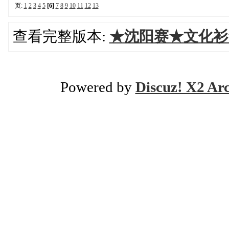
页:
1
2
3
4
5
[6]
7
8
9
10
11
12
13
查看完整版本:
★沈阳赛★文化衫
Powered by
Discuz! X2 Ar