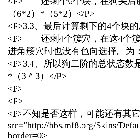
<P> 还剩个6个块，在狗头
（6*2）*（5*2）</P>
<P>3.3、最后计算剩下的4个块的
<P> 还剩4个簇穴，在这4个
进角簇穴时也没有色向选择。为：4！
<P>3.4、所以狗二阶的总状态数是：
*（3＾3）</P>
<P> ＝16*120*
<P> ＝12441
<P>不知是否这样，可能还有其它的
src="http://bbs.mf8.org/Skins/Defa
border=0>